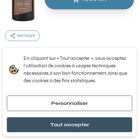
PARTAGER
En cliquant sur « Tout accepter », vous acceptez
Région
Languedoc-Roussillon
l’utilisation de cookies à usages techniques
nécessaires à son bon fonctionnement, ainsi que
Couleur
Blanc
des cookies à des fins statistiques.
Millésime
2020
Format
75 cl
Alcool
13.5 °
Personnaliser
Tout accepter
LE CONSEIL DÉGUSTATION