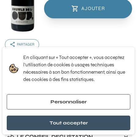
AJOUTER
PARTAGER
En cliquant sur « Tout accepter », vous acceptez
l’utilisation de cookies à usages techniques
Région
Provence
nécessaires à son bon fonctionnement, ainsi que
des cookies à des fins statistiques.
Couleur
Rouge
Millésime
2024
Format
75 cl
Personnaliser
Alcool
12.5 °
Tout accepter
LE CONSEIL DÉGUSTATION